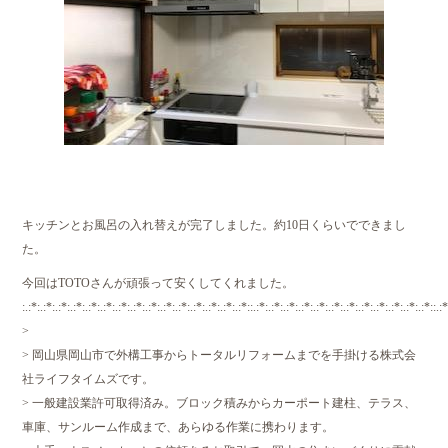
キッチンとお風呂の入れ替えが完了しました。約10日くらいでできまし
た。
今回はTOTOさんが頑張って安くしてくれました。
:.:*:.:*:.:*:.:*:.:*:.:*:.:*:.:*:.:*:.:*:.:*:.:*:.:*:.:*:.:*::.:*:.:*:.:*:.:*:.:*:.:*:.:*:.:*:.:*:.:*:.:*:.:*::.:*
>
> 岡山県岡山市で外構工事からトータルリフォームまでを手掛ける株式会
社ライフタイムズです。
> 一般建設業許可取得済み。ブロック積みからカーポート建柱、テラス、
車庫、サンルーム作成まで、あらゆる作業に携わります。