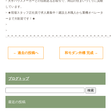
> 大手ハウスメーカーとの信頼あるお取引で、岡山の住まいづくりに貢献
しています。
> ★現場スタッフ正社員で求人募集中！建設土木職人から重機オペレータ
ーまで大歓迎です！★
>
>
:.:*:.:*:.:*:.:*:.:*:.:*:.:*:.:*:.:*:.:*:.:*:.:*:.:*:.:*:.:*::.:*:.:*:.:*:.:*:.:*:.:*:.:*:.:*:.:*:.:*:.:*:.:*::.:*
←
過去の投稿へ
和モダン外構 完成
→
ブログトップ
最近の投稿