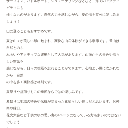
サーフィン、パドルボード、シュノーケリングなどなど、海でのアクティ
ビティにも
様々なものがあります。自然の力を感じながら、夏の海を存分に楽しみま
しょう！
山に登ることもおすすめです。
夏は山々が美しい緑に包まれ、爽快な山岳体験ができる季節です。登山は
自然とのふ
れあいやアクティブな運動として人気があります。山頂からの景色や清々
しい空気を
感じながら、日々の喧騒を忘れることができます。心地よい風に吹かれな
がら、自然
の中を歩く爽快感は格別です。
夏祭りや盆踊りもこの季節ならではの楽しみです。
夏祭りは地域の特色や伝統が詰まった素晴らしい催しだと思います。お神
輿や縁日、
花火大会など子供の頃の思い出の1ページになっている方も多いのではない
でしょう