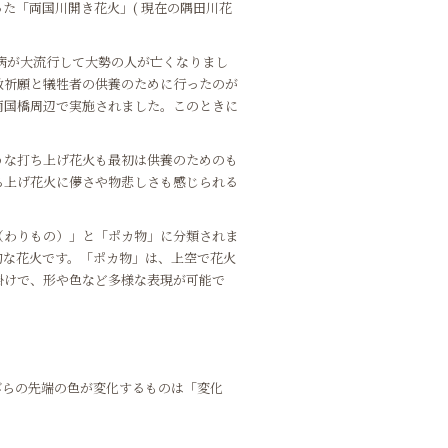
た「両国川開き花火」( 現在の隅田川花
染病が大流行して大勢の人が亡くなりまし
散祈願と犠牲者の供養のために行ったのが
両国橋周辺で実施されました。このときに
うな打ち上げ花火も最初は供養のためのも
ち上げ花火に儚さや物悲しさも感じられる
（わりもの）」と「ポカ物」に分類されま
的な花火です。「ポカ物」は、上空で花火
掛けで、形や色など多様な表現が可能で
びらの先端の色が変化するものは「変化