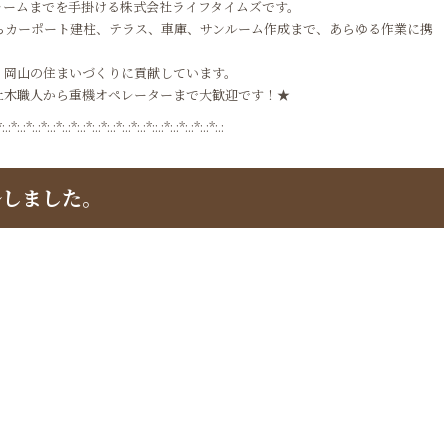
ォームまでを手掛ける株式会社ライフタイムズです。
らカーポート建柱、テラス、車庫、サンルーム作成まで、あらゆる作業に携
、岡山の住まいづくりに貢献しています。
土木職人から重機オペレーターまで大歓迎です！★
*:.:*:.:*:.:*:.:*:.:*:.:*:.:*:.:*:.:*:.:*::.:*:.:*:.:*:.:*:.:
ルしました。