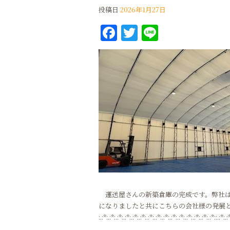
投稿日
2026年1月27日
Facebook
Twitter
Line
運送屋さんの新築倉庫の完成です。弊社は
になりましたと共にこちらの会社様の発展
:.:*:.:*:.:*:.:*:.:*:.:*:.:*:.:*:.:*:.:*:.:*:.:*:.:*:.:*:.:*::.:*:.: