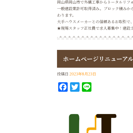
岡山県岡山市で外構工事からトータルリフ
一般建設業許可取得済み。ブロック積みか
わります。
大手ハウスメーカーとの信頼あるお取引で
★現場スタッフ正社員で求人募集中！建設
:.:*:.:*:.:*:.:*:.:*:.:*:.:*:.:*:.:*:.:*:.:*:.:*:.:*:.:*:.:*::.:*:.:
ホームページリニューア
投稿日
2023年8月23日
Facebook
Twitter
Line