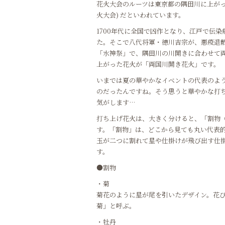
花火大会のルーツは東京都の隅田川に上がっ
火大会) だといわれています。
1700年代に全国で凶作となり、江戸で伝
た。そこで八代将軍・徳川吉宗が、悪疫退
「水神祭」で、隅田川の川開きに合わせて
上がった花火が「両国川開き花火」です。
いまでは夏の華やかなイベントの代表のよ
のだったんですね。そう思うと華やかな打
気がします…
打ち上げ花火は、大きく分けると、「割物
す。「割物」は、どこから見ても丸い代表
玉が二つに割れて星や仕掛けが飛び出す仕
す。
●割物
・菊
菊花のように星が尾を引いたデザイン。花
菊」と呼ぶ。
・牡丹