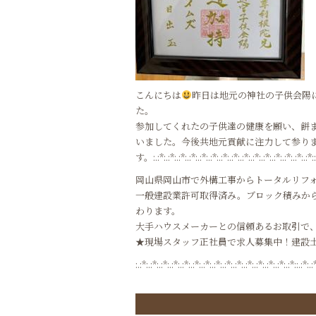
こんにちは
昨日は地元の神社の子供会陽
た。
参加してくれたの子供達の健康を願い、餅
いました。今後共地元貢献に注力して参り
す。:.:*:.:*:.:*:.:*:.:*:.:*:.:*:.:*:.:*:.:*:.:*:.:*:.:*:.:*:.:*::.:
岡山県岡山市で外構工事からトータルリフ
一般建設業許可取得済み。ブロック積みか
わります。
大手ハウスメーカーとの信頼あるお取引で
★現場スタッフ正社員で求人募集中！建設
:.:*:.:*:.:*:.:*:.:*:.:*:.:*:.:*:.:*:.:*:.:*:.:*:.:*:.:*:.:*::.:*:.: