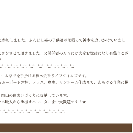
に参加しました。ふんどし姿の子供達が頑張って神木を追いかけていまし
まきをさせて頂きました。又関係者の方々には大変お世話になり有難うござ
ま
*:.:*:.:*:.:*:.:*:.:*:.:*:.:*:.:*:.:*:.:*:.:*::.:*:.:*:.:*:.:*:.:
ォームまでを手掛ける株式会社ライフタイムズです。
らカーポート建柱、テラス、車庫、サンルーム作成まで、あらゆる作業に携
、岡山の住まいづくりに貢献しています。
土木職人から重機オペレーターまで大歓迎です！★
*:.:*:.:*:.:*:.:*:.:*:.:*:.:*:.:*:.:*:.:*::.:*:.:*:.:*:.:*:.: