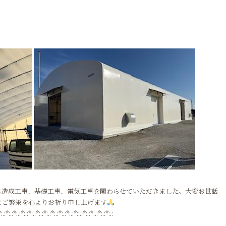
造成工事、基礎工事、電気工事を関わらせていただきました。大変お世話
とご繁栄を心よりお祈り申し上げます
*:.:*:.:*:.:*:.:*:.:*:.:*:.:*:.:*:.:*:.:*::.:*:.:*:.:*:.:*:.: