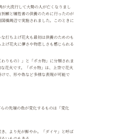
染病が大流行して大勢の人が亡くなりまし
散祈願と犠牲者の供養のために行ったのが
両国橋周辺で実施されました。このときに
うな打ち上げ花火も最初は供養のためのも
ち上げ花火に儚さや物悲しさも感じられる
（わりもの）」と「ポカ物」に分類されま
的な花火です。「ポカ物」は、上空で花火
掛けで、形や色など多様な表現が可能で
びらの先端の色が変化するものは「変化
咲き、より光が鮮やか。「ダイヤ」と呼ば
明るいものもある。