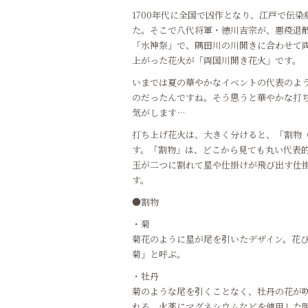
1700年代に全国で凶作となり、江戸で伝
た。そこで八代将軍・徳川吉宗が、悪疫退
「水神祭」で、隅田川の川開きに合わせて
上がった花火が「両国川開き花火」です。
いまでは夏の華やかなイベントの代表のよ
のだったんですね。そう思うと華やかな打
気がします…
打ち上げ花火は、大きく分けると、「割物
す。「割物」は、どこから見ても丸い代表
玉が二つに割れて星や仕掛けが飛び出す仕
す。
●割物
・菊
菊花のように星が尾を引いたデザイン。花
菊」と呼ぶ。
・牡丹
菊のような尾を引くことなく、牡丹の花が
れる、火薬にマグネシウムなどを使用した