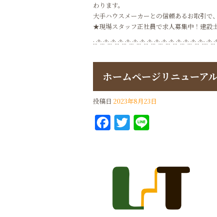
わります。
大手ハウスメーカーとの信頼あるお取引で
★現場スタッフ正社員で求人募集中！建設
:.:*:.:*:.:*:.:*:.:*:.:*:.:*:.:*:.:*:.:*:.:*:.:*:.:*:.:*:.:*::.:*:.:
ホームページリニューア
投稿日
2023年8月23日
Facebook
Twitter
Line