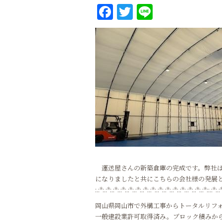
Facebook
Twitter
Line
運送屋さんの新築倉庫の完成です。弊社は
になりましたと共にこちらの会社様の発展
:.:*:.:*:.:*:.:*:.:*:.:*:.:*:.:*:.:*:.:*:.:*:.:*:.:*:.:*:.:*::.:*:.:
岡山県岡山市で外構工事からトータルリフ
一般建設業許可取得済み。ブロック積みか