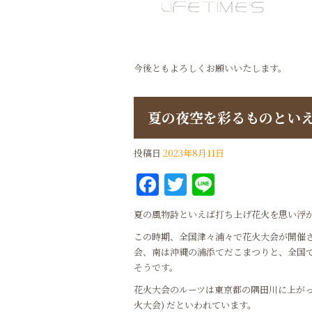
今後ともよろしくお願いいたします。
夏の夜空を彩るものとい
投稿日
2023年8月11日
Facebook
Twitter
Line
夏の風物詩といえば打ち上げ花火を思い浮
この時期、全国津々浦々で花火大会が開催
会、南は沖縄の浦添てだこまつりと、全国で
そうです。
花火大会のルーツは東京都の隅田川に上がっ
火大会) だといわれています。