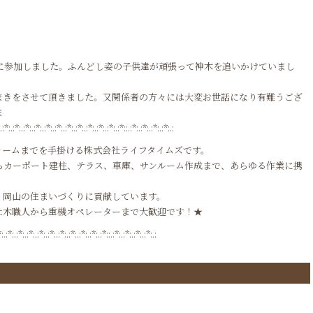
に参加しました。ふんどし姿の子供達が頑張って神木を追いかけていまし
まきをさせて頂きました。又関係者の方々には大変お世話になり有難うござ
ま
*:.:*:.:*:.:*:.:*:.:*:.:*:.:*:.:*:.:*:.:*:.:*::.:*:.:*:.:*:.:*:.:
ォームまでを手掛ける株式会社ライフタイムズです。
らカーポート建柱、テラス、車庫、サンルーム作成まで、あらゆる作業に携
、岡山の住まいづくりに貢献しています。
土木職人から重機オペレーターまで大歓迎です！★
*:.:*:.:*:.:*:.:*:.:*:.:*:.:*:.:*:.:*:.:*::.:*:.:*:.:*:.:*:.: