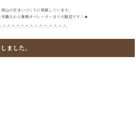
、岡山の住まいづくりに貢献しています。
土木職人から重機オペレーターまで大歓迎です！★
*:.:*:.:*:.:*:.:*:.:*:.:*:.:*:.:*:.:*:.:*::.:*:.:*:.:*:.:*:.:
ルしました。