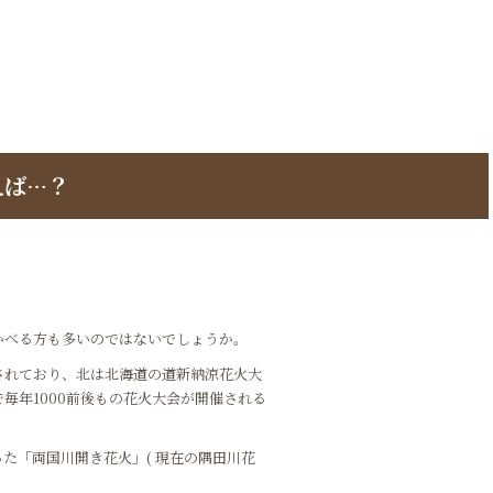
えば…？
かべる方も多いのではないでしょうか。
されており、北は北海道の道新納涼花火大
毎年1000前後もの花火大会が開催される
た「両国川開き花火」( 現在の隅田川花