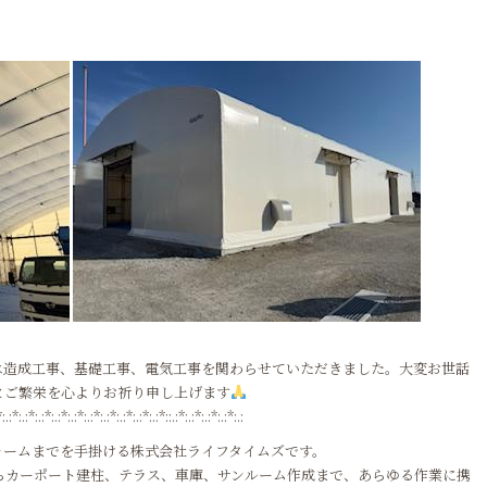
造成工事、基礎工事、電気工事を関わらせていただきました。大変お世話
とご繁栄を心よりお祈り申し上げます
*:.:*:.:*:.:*:.:*:.:*:.:*:.:*:.:*:.:*:.:*::.:*:.:*:.:*:.:*:.:
ォームまでを手掛ける株式会社ライフタイムズです。
らカーポート建柱、テラス、車庫、サンルーム作成まで、あらゆる作業に携