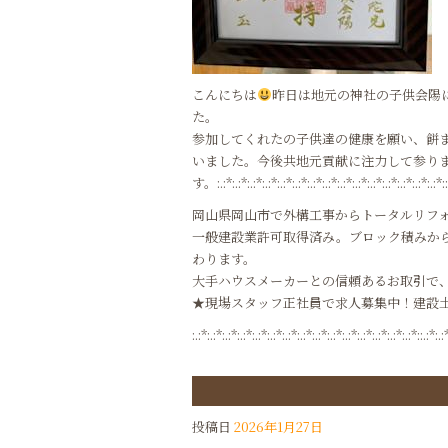
こんにちは
昨日は地元の神社の子供会陽
た。
参加してくれたの子供達の健康を願い、餅
いました。今後共地元貢献に注力して参り
す。:.:*:.:*:.:*:.:*:.:*:.:*:.:*:.:*:.:*:.:*:.:*:.:*:.:*:.:*:.:*::.:
岡山県岡山市で外構工事からトータルリフ
一般建設業許可取得済み。ブロック積みか
わります。
大手ハウスメーカーとの信頼あるお取引で
★現場スタッフ正社員で求人募集中！建設
:.:*:.:*:.:*:.:*:.:*:.:*:.:*:.:*:.:*:.:*:.:*:.:*:.:*:.:*:.:*::.:*:.:
投稿日
2026年1月27日