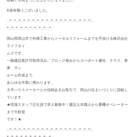
植栽とも相まった仕上がりとなりました。
K様有難うございました。
:.:*:.:*:.:*:.:*:.:*:.:*:.:*:.:*:.:*:.:*:.:*:.:*:.:*:.:*:.:*::.:*:.:*:.:*:.:
*:.:*:.:*:.:*:.:*:.:*:.:*:.:*:.:*::.:*:.
岡山県岡山市で外構工事からトータルリフォームまでを手掛ける株式会社
ライフタイ
ムズです。
一般建設業許可取得済み。ブロック積みからカーポート建柱、テラス、車
庫、サン
ルーム作成まで、
あらゆる作業に携わります。
大手ハウスメーカーとの信頼あるお取引で、岡山の住まいづくりに貢献し
ています。
★現場スタッフ正社員で求人募集中！建設土木職人から重機オペレーター
まで大歓迎
です！★
:.:*:.:*:.:*:.:*:.:*:.:*:.:*:.:*:.:*:.:*:.:*:.:*:.:*:.:*:.:*::.:*:.:*:.:*:.: