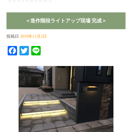
*:.:*:.:*:.:*:.:*:.:*:.:*:.:*:.:*::.:*:.:
＜造作階段ライトアップ現場 完成＞
投稿日
2019年11月2日
Facebook
Twitter
Line