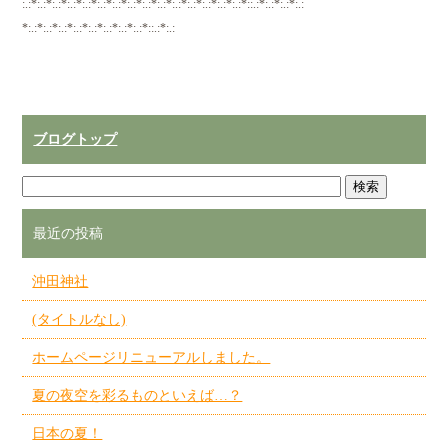
:.:*:.:*:.:*:.:*:.:*:.:*:.:*:.:*:.:*:.:*:.:*:.:*:.:*:.:*:.:*::.:*:.:*:.:*:.:
*:.:*:.:*:.:*:.:*:.:*:.:*:.:*:.:*::.:*:.:
ブログトップ
最近の投稿
沖田神社
(タイトルなし)
ホームページリニューアルしました。
夏の夜空を彩るものといえば…？
日本の夏！